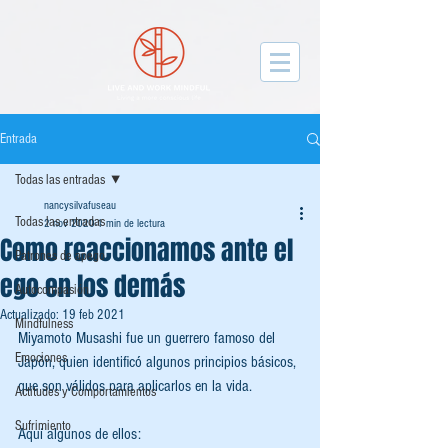
facebook-domain-verification=gqvxyjou50212y067yb0f4k3t3dah3
Entrada
Todas las entradas
nancysilvafuseau
Todas las entradas
2 nov 2020
1 min de lectura
Como reaccionamos ante el
Patrones de apego
ego en los demás
Autocompasión
Actualizado:
19 feb 2021
Mindfulness
Miyamoto Musashi fue un guerrero famoso del 
Emociones
Japón, quien identificó algunos principios básicos, 
que son válidos para aplicarlos en la vida. 
Actitudes y Comportamientos
Sufrimiento
Aquí algunos de ellos: