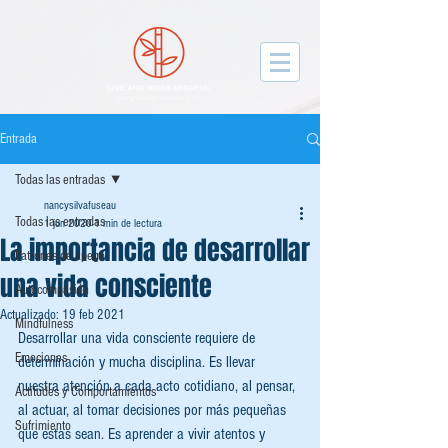
facebook-domain-verification=gqvxyjou50212y067yb0f4k3t3dah3
Entrada
Todas las entradas
nancysilvafuseau
Todas las entradas
1 jun 2020
1 min de lectura
La importancia de desarrollar
Patrones de apego
una vida consciente
Autocompasión
Actualizado:
19 feb 2021
Mindfulness
Desarrollar una vida consciente requiere de 
Emociones
determinación y mucha disciplina. Es llevar 
nuestra atención a cada acto cotidiano, al pensar, 
Actitudes y Comportamientos
al actuar, al tomar decisiones por más pequeñas 
Sufrimiento
que estas sean. Es aprender a vivir atentos y 