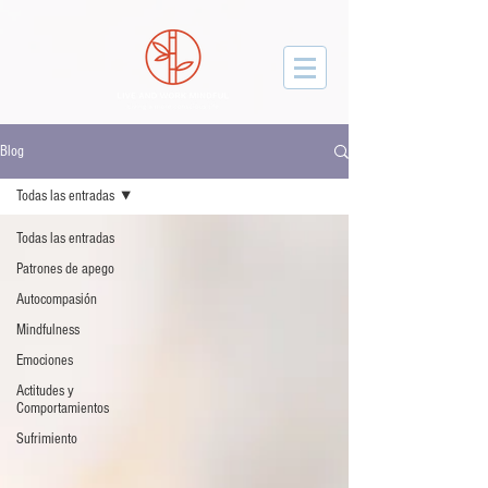
facebook-domain-verification=gqvxyjou50212y067yb0f4k3t3dah3
Blog
Todas las entradas
Todas las entradas
Patrones de apego
Autocompasión
Mindfulness
Emociones
Actitudes y
Comportamientos
Sufrimiento