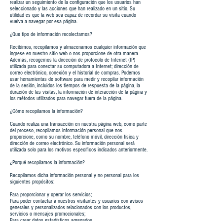
realizar un seguimiento de la configuración que los usuarios han
seleccionado y las acciones que han realizado en un sitio. Su
utilidad es que la web sea capaz de recordar su visita cuando
vuelva a navegar por esa página.
¿Que tipo de información recolectamos?
Recibimos, recopilamos y almacenamos cualquier información que
ingrese en nuestro sitio web o nos proporcione de otra manera.
Además, recogemos la dirección de protocolo de Internet (IP)
utilizada para conectar su computadora a Internet; dirección de
correo electrónico, conexión y el historial de compras. Podemos
usar herramientas de software para medir y recopilar información
de la sesión, incluidos los tiempos de respuesta de la página, la
duración de las visitas, la información de interacción de la página y
los métodos utilizados para navegar fuera de la página.
¿Cómo recopilamos la información?
Cuando realiza una transacción en nuestra página web, como parte
del proceso, recopilamos información personal que nos
proporcione, como su nombre, teléfono móvil, dirección física y
dirección de correo electrónico. Su información personal será
utilizada solo para los motivos específicos indicados anteriormente.
¿Porqué recopilamos la información?
Recopilamos dicha información personal y no personal para los
siguientes propósitos:
Para proporcionar y operar los servicios;
Para poder contactar a nuestros visitantes y usuarios con avisos
generales y personalizados relacionados con los productos,
servicios o mensajes promocionales;
Para crear datos estadísticos agregados.