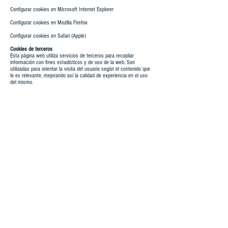
Configurar cookies en Microsoft Internet Explorer
Configurar cookies en Mozilla Firefox
Configurar cookies en Safari (Apple)
Cookies de terceros
Esta página web utiliza servicios de terceros para recopilar
información con fines estadísticos y de uso de la web. Son
utilizadas para orientar la visita del usuario según el contenido que
le es relevante, mejorando así la calidad de experiencia en el uso
del mismo.
En concreto, usamos los servicios de Google Analytics para
nuestras estadísticas y de las aplicaciones ofrecida a través del
Wix App Market. Algunas cookies son esenciales para el
funcionamiento del sitio.
Nuestro sitio incluye otras funcionalidades proporcionadas por
terceros. Usted puede fácilmente compartir el contenido en redes
sociales como Facebook, Twitter o Google, con los botones que
hemos incluido a tal efecto.
Advertencia sobre eliminar cookies
Usted puede eliminar y bloquear todas las cookies de este sitio,
pero parte del sitio no funcionará o la calidad de la página web
podría verse afectada.
Si tiene cualquier duda acerca de nuestra política de cookies,
puede contactar con esta página web a través de nuestros canales
de Contacto o escribiendo a
info@mindfulnessenquito.com
Aceptación de los términos