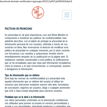
facebook-domain-verification=gqvxyjou50212y067yb0f4k3t3dah3
POLÍTICAS DE PRIVACIDAD
Su privacidad es de gran importancia, Live and Work Mindful se
compromete a mantener las políticas de confidencialidad, más
adelante descritas, con el objeto de proteger la privacidad de la
información personal de sus usuarios, obtenida a través de sus
servicios en línea. Nos reservamos el derecho de modificar esta
política de privacidad en cualquier momento, por lo tanto, revísela
con frecuencia. Los cambios y aclaraciones tendrán efecto
inmediatamente después de su publicación en la página web. Si
realizamos cambios sustanciales a esta política, le notificaremos
que se ha actualizado, para que sepa qué información recopilamos,
cómo la usamos y en qué circunstancias, si corresponde, usamos
o divulgamos la información.
Tipo de información que se obtiene
Está bajo las normas de confidencialidad y/o privacidad toda
aquella información que se obtiene del usuario al utilizar los
servicios que ofrecemos mediante nuestro sitio web, formularios
de suscripción, registros de usuarios, blogs o cualquier promoción
que esté o haya estado disponible para nuestros usuarios.
Finalidad que se le dará a la información
Los datos personales contenidos en la información confidencial,
son utilizados para proveer al usuario un servicio personalizado y
acorde a sus necesidades, ofreciendo productos o contenidos que