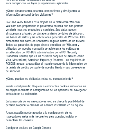
Para cumplir con las leyes y regulaciones aplicables.
¿Cómo almacenamos, usamos, compartimos y divulgamos la
información personal de los visitantes?
Live and Work Mindful está alojada en la plataforma Wix.com.
Wix.com nos proporciona la plataforma en línea que nos permite
venderle nuestros productos y servicios. Sus datos pueden
almacenarse a través del almacenamiento de datos de Wix.com,
las bases de datos y las aplicaciones generales de Wix.com. Ellos
almacenan sus datos en servidores seguros detrás de un firewall.
Todas las pasarelas de pago directo ofrecidas por Wix.com y
utilizadas por nuestra compañía se adhieren a los estándares
establecidos por PCI-DSS administrados por el PCI Security
Standards Council, que es un esfuerzo conjunto de marcas como
Visa, MasterCard, American Express y Discover. Los requisitos de
PCI-DSS ayudan a garantizar el manejo seguro de la información de
la tarjeta de crédito por parte de nuestra tienda y sus proveedores
de servicios.
¿Cómo pueden los visitantes retirar su consentimiento?
Puede usted permitir, bloquear o eliminar las cookies instaladas en
su equipo mediante la configuración de las opciones del navegador
instalado en su ordenador.
En la mayoría de los navegadores web se ofrece la posibilidad de
permitir, bloquear o eliminar las cookies instaladas en su equipo.
A continuación puede acceder a la configuración de los
navegadores webs más frecuentes para aceptar, instalar o
desactivar las cookies:
Configurar cookies en Google Chrome