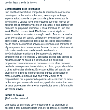
puedan llegar a serle de interés.
Confidencialidad de la Información
Live and Work Mindful no compartirá la información confidencial
con ninguno de los socios o terceros, excepto que se tenga
expresa autorización de las personas de quienes se obtuvo la
información, o cuando haya sido requerido por orden judicial, de
acuerdo con la normativa vigente en el Ecuador o para proteger los
derechos de propiedad intelectual u otros derechos de Live and
Work Mindful. Live and Work Mindful no vende ni alquila la
información de los usuarios por ningún medio. En caso de que los
datos personales del usuario pudieran ser compartidos con socios
comerciales y el usuario no desea que sus datos sean utilizados,
puede decidir no utilizar un servicio determinado o no participar en
algunas promociones o concursos. En caso de querer eliminarse de
la lista de suscriptores puede hacerlo escribiendo a
info@mindfulnessenquito.com
. De acuerdo a lo explicado
anteriormente, usted entiende y concuerda en que esta política de
confidencialidad no aplica a la información que el usuario
proporcione voluntariamente al comunicarse con otras personas
mediante correspondencia electrónica, en chats, grupos de noticias
u otras actividades similares. Es responsabilidad del usuario ser
prudente en el tipo de información que entrega al participar en
estas actividades públicas. Live and Work Mindful no se
responsabiliza por la privacidad o políticas de recolección de datos
de terceros proveedores de servicios y productos o de cómo esos
terceros proveedores de servicios o productos usen la información
que usted provea.
Política de cookies
¿Qué son las cookies?
Una cookie es un fichero que se descarga en su ordenador al
acceder a casi cualquier página web. Por lo general, se utilizan para