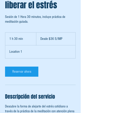
liberar el estrés
Sesión de 1 Hora 30 minutos, incluye práctica de
meditación guiada.
Desde
$36
1 h 30 min
1
Desde $36 S/IMP
S/IMP
3
Location 1
0
m
i
Reservar ahora
n
Descripción del servicio
Descubre la forma de alejarte del estrés cotidiano a
través de la práctica de la meditación con atención plena