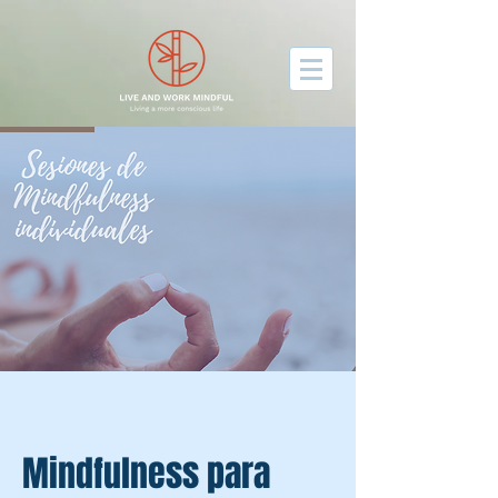
facebook-domain-verification=gqvxyjou50212y067yb0f4k3t3dah3
Mindfulness para