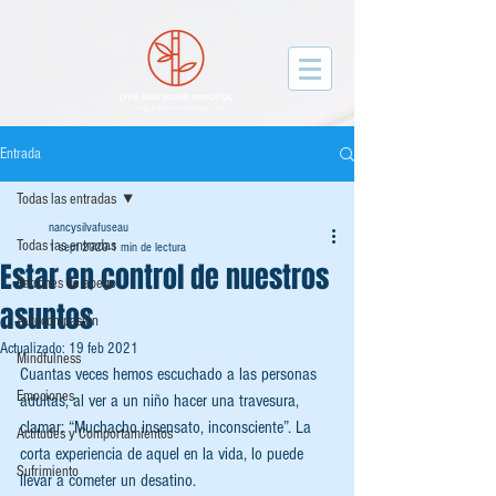
facebook-domain-verification=gqvxyjou50212y067yb0f4k3t3dah3
Entrada
Todas las entradas
nancysilvafuseau
Todas las entradas
1 sept 2020
1 min de lectura
Estar en control de nuestros
Patrones de apego
asuntos
Autocompasión
Actualizado:
19 feb 2021
Mindfulness
Cuantas veces hemos escuchado a las personas 
Emociones
adultas, al ver a un niño hacer una travesura, 
clamar: “Muchacho insensato, inconsciente”. La 
Actitudes y Comportamientos
corta experiencia de aquel en la vida, lo puede 
Sufrimiento
llevar a cometer un desatino. 