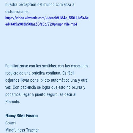
nuestra percepción del mundo comienza a 
distorsionarse.
https://video.wixstatic.com/video/b9184c_55011c548e
ed4685a983b50faa53fa9b/720p/mp4/file.mp4
Familiarizarse con los sentidos, con las emociones 
requiere de una práctica continua. Es fácil 
dejarnos llevar por el piloto automático una y otra 
vez. Con paciencia se logra que esto no ocurra y 
podamos llegar a puerto seguro, es decir al 
Presente.
Nancy Silva Fuseau
Coach
Mindfulness Teacher